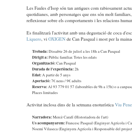
Les Faules d'Isop són tan antigues com rabiosament actua
quotidianes, amb personatges que ens són molt familiars,
reflexionar sobre els comportaments i les relacions huma
Es finalitzarà l'activitat amb una degustació de coca d'e
Liquero
, vi
OXIGEN
de Can Pasqual i most per la maina
Trobada:
Dissabte 26 de juliol a les 18h a Can Pasqual
Dirigit a:
Públic familiar. Totes les edats
Organització:
Can Pasqual
Durada de l'experiència:
2h
Edat:
A partir de 5 anys
Aportació:
7€ nens / 9€ adults
Reserva:
Al 93 779 01 57 (laborables de 9h a 15h) o a canp
Places limitades
Activitat inclosa dins de la setmana enoturística
Viu Pene
Narradora:
Mercè Carafí (Historiadora de l'art)
Us acompanyarem:
Francesc Pasqual (Enginyer Agrícola i Cap
Noemí Vilaseca (Enginyera Agrícola i Responsable del projecte